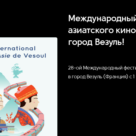
Международный
азиатского кино
город Везуль!
28-ой Международный фести
в город Везуль (Франция) с 1