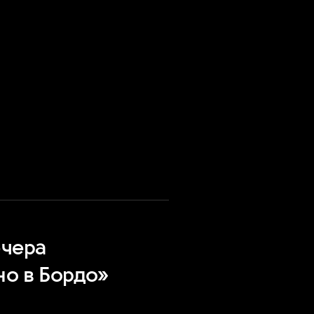
ечера
но в Бордо»