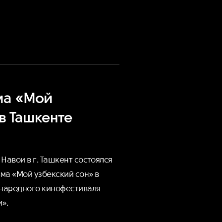
ма «Мой
в Ташкентe
Навои в г. Ташкент состоялся
ма «Мой узбекский сон» в
народного кинофестиваля
».