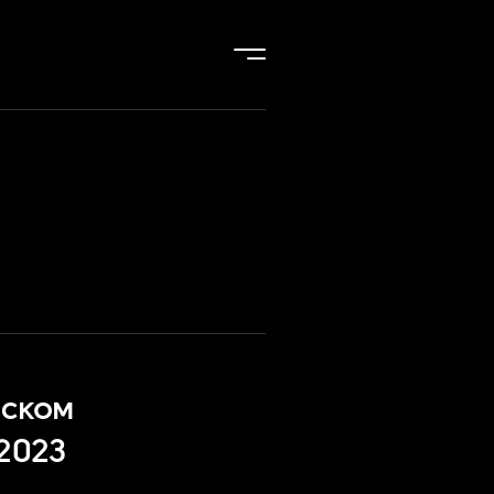
нском
2023