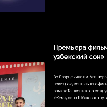
Премьера филь
узбекский сон» 
Во Дворце кино им. Алишера 
показ документального филь
рамках Ташкентского между
«Жемчужина Шёлкового пути