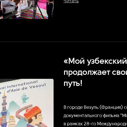
Читать
«Мой узбекский
продолжает сво
путь!
В городе Везуль (Франция) с
документального фильма "Мо
в рамках 28-го Международн