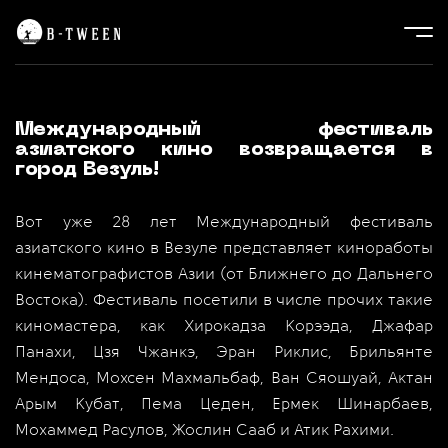
Международный фестиваль
азиатского кино возвращается в
город Везуль!
Вот уже 28 лет Международный фестиваль
азиатского кино в Везуле представляет киноработы
кинематографистов Азии (от Ближнего до Дальнего
Востока). Фестиваль посетили в числе прочих такие
киномастера, как Хирокадза Корээда, Джафар
Панахи, Цзя Чжанкэ, Эран Риклис, Брильянте
Мендоса, Мохсен Махмальбаф, Ван Сяошуай, Актан
Арым Кубат, Пема Цеден, Ермек Шинарбаев,
Мохаммед Расулов, Жослин Сааб и Атик Рахими.