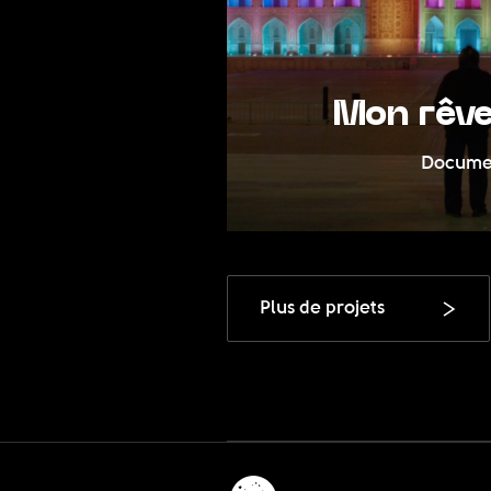
 Media
Mon rêve
rate
Documen
Plus de projets