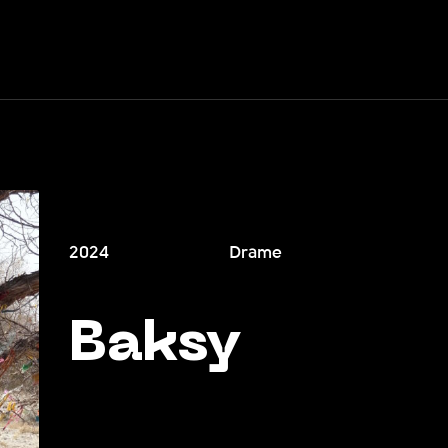
2024
Drame
Baksy