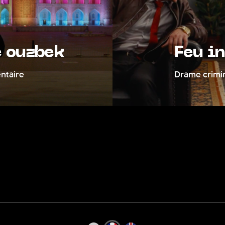
 ouzbek
Feu in
taire
Drame crimine