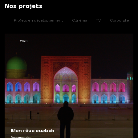
Nos projets
Projets en développement
Cinéma
TV
Corporate
2020
Mon rêve ouzbek
F
Documentaire
Dra