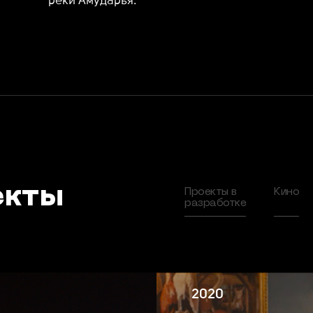
реки Амударья.
екты
Проекты в
Кино
разработке
2020