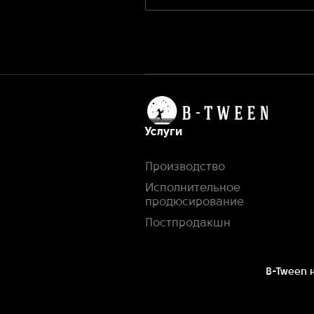
Услуги
Производство
Исполнительное
продюсирование
Постпродакшн
B-Tween н