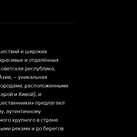
ешествий и широких
 красивых и отдалённых
советская республика,
Азии, – уникальная
 городами, расположенными
арой и Хивой), и
шественники» предлагают
у, аутентичному
мого крупного в стране
ными реками и до берегов