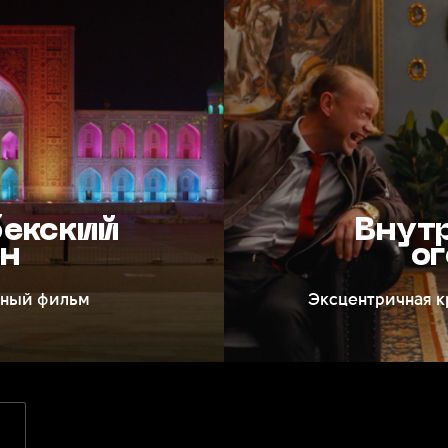
бекский
Внут
он
ог
ьный фильм
Эксцентричная к