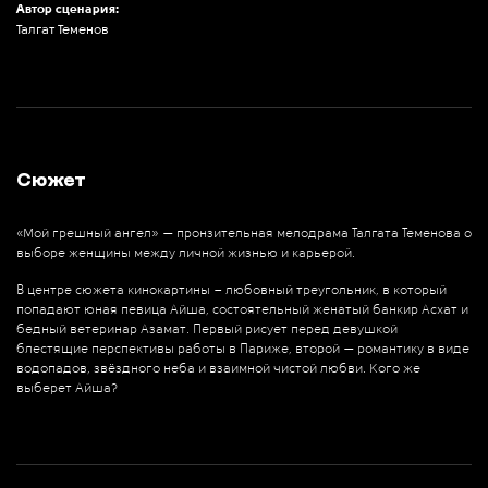
Автор сценария:
Талгат Теменов
Сюжет
«Мой грешный ангел» — пронзительная мелодрама Талгата Теменова о
выборе женщины между личной жизнью и карьерой.
⠀⠀⠀⠀⠀⠀⠀⠀
В центре сюжета кинокартины – любовный треугольник, в который
попадают юная певица Айша, состоятельный женатый банкир Асхат и
бедный ветеринар Азамат. Первый рисует перед девушкой
блестящие перспективы работы в Париже, второй — романтику в виде
водопадов, звёздного неба и взаимной чистой любви. Кого же
выберет Айша?