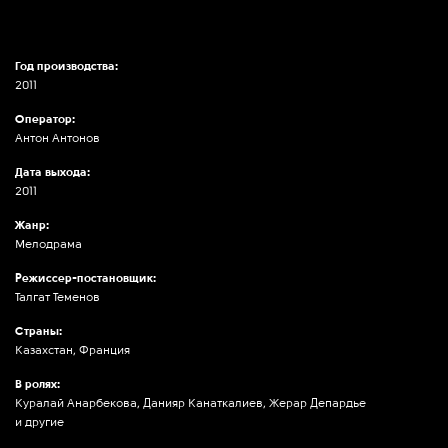
Год производства:
2011
Оператор:
Антон Антонов
Дата выхода:
2011
Жанр:
Мелодрама
Режиссер-постановщик:
Талгат Теменов
Страны:
Казахстан, Франция
В ролях:
Куралай Анарбекова, Данияр Канаткалиев, Жерар Депардье
и другие