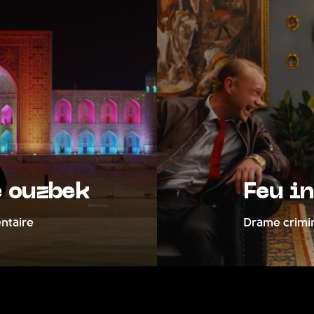
zbek
Feu intéri
Drame criminel excen