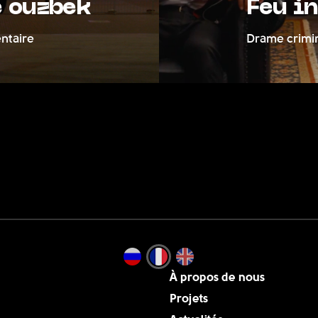
e ouzbek
Feu i
ntaire
Drame crimi
À propos de nous
Projets