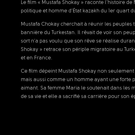
Le film « Mustafa Shokay » raconte l’histoire de
politique et homme d’État kazakh du 1er quart d
Mustafa Chokay cherchait à réunir les peuples t
bannière du Turkestan. Il rêvait de voir son peup
sort n’a pas voulu que son rêve se réalise durant
Shokay » retrace son périple migratoire au Tur
et en France.
⠀⠀⠀⠀⠀⠀⠀⠀⠀⠀
Ce film dépeint Mustafa Shokay non seulemen
mais aussi comme un homme ayant une forte pe
aimant. Sa femme Maria le soutenait dans les mo
de sa vie et elle a sacrifié sa carrière pour son 