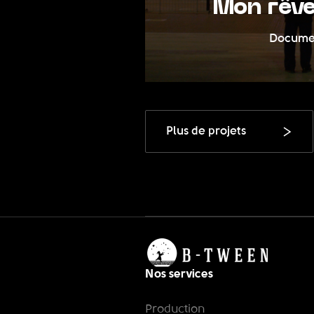
r Media
Mon rêv
orate
Docume
Plus de projets
Nos services
Production