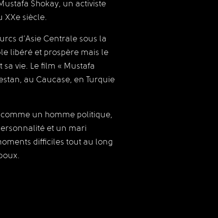
 Mustafa Shokay, un activiste
u XXe siècle.
⠀⠀⠀⠀⠀⠀⠀⠀
urcs d’Asie Centrale sous la
le libéré et prospère mais le
 sa vie. Le film « Mustafa
kestan, au Caucase, en Turquie
t comme un homme politique,
rsonnalité et un mari
ments difficiles tout au long
époux.