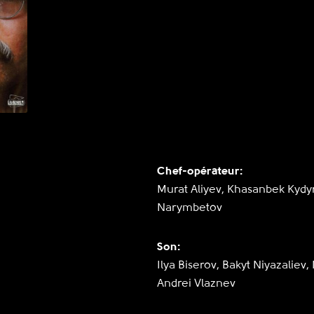
Chef-opérateur:
Murat Aliyev, Khasanbek Kydyr
Narymbetov
Son:
Ilya Biserov, Bakyt Niyazaliev, 
Andrei Vlaznev