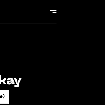
kay
ce)