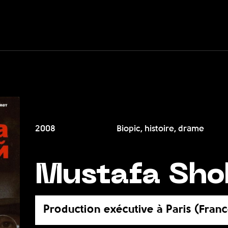
2008
Biopic, histoire, drame
Mustafa Sho
Production exécutive à Paris (Fran