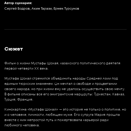
Автор сценария:
Сергей Бодров, Аким Тарази, Ермек Турсунов
Сюжет
Фильм о жизни Мустафы Шокая, казахского политического деятеля
первой четверти XX века.
⠀⠀⠀⠀⠀⠀⠀⠀⠀⠀
Мустафа Шокай стремился объединить народы Средней Азии под
единым тюркским знаменем. Он мечтал о свободе и процветании
своего народа, но при жизни ему не удалось осуществить свою мечту.
В фильме описаны все его эмигрантские маршруты: Туркестан, Кавказ,
Турция, Франция.
⠀⠀⠀⠀⠀⠀⠀⠀⠀
Кинокартина «Мустафа Шокай» — это история не только о политике, но
и о человеке, личности, любящем муже. Его супруга Мария прошла
вместе с ним непростой путь и пожертвовала карьерой ради
любимого человека.